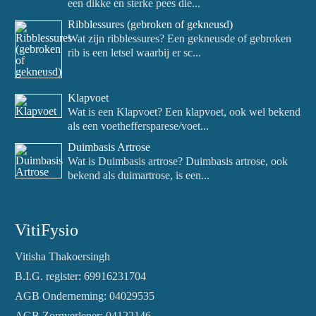
een dikke en sterke pees die...
Ribblessures (gebroken of gekneusd)
Wat zijn ribblessures? Een gekneusde of gebroken
rib is een letsel waarbij er sc...
Klapvoet
Wat is een Klapvoet? Een klapvoet, ook wel bekend
als een voetheffersparese/voet...
Duimbasis Artrose
Wat is Duimbasis artrose? Duimbasis artrose, ook
bekend als duimartrose, is een...
VitiFysio
Vitisha Thakoersingh
B.I.G. register: 69916231704
AGB Onderneming: 04029535
AGB Zorgverlener: 04122146