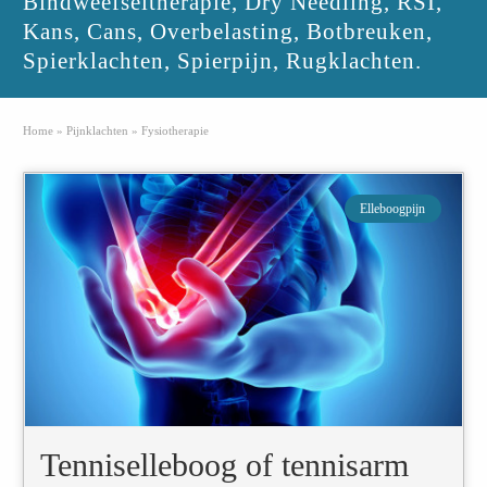
Bindweefseltherapie, Dry Needling, RSI,
Kans, Cans, Overbelasting, Botbreuken,
Spierklachten, Spierpijn, Rugklachten.
Home
»
Pijnklachten
»
Fysiotherapie
Elleboogpijn
Tenniselleboog of tennisarm