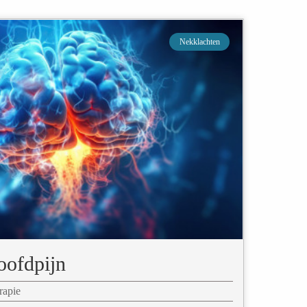
Nekklachten
oofdpijn
rapie