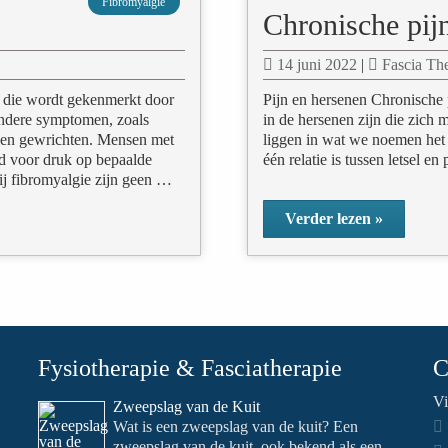
Fibromyalgie
Chronische pij
14 juni 2022
|
Fascia Th
g die wordt gekenmerkt door
Pijn en hersenen Chronische 
andere symptomen, zoals
in de hersenen zijn die zich 
n en gewrichten. Mensen met
liggen in wat we noemen het 
d voor druk op bepaalde
één relatie is tussen letsel 
ij fibromyalgie zijn geen …
Verder lezen »
Fysiotherapie & Fasciatherapie
C
Vi
Zweepslag van de Kuit
Wat is een zweepslag van de kuit? Een
zweepslag van de kuit, ook bekend als een...