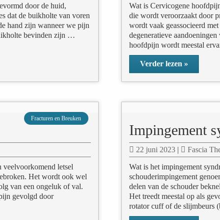
gevormd door de huid,
Wat is Cervicogene hoofdpij
ies dat de buikholte van voren
die wordt veroorzaakt door p
 de hand zijn wanneer we pijn
wordt vaak geassocieerd met 
uikholte bevinden zijn …
degeneratieve aandoeningen 
hoofdpijn wordt meestal erva
Verder lezen »
Fracturen en Breuken
Impingement 
22 juni 2023
|
Fascia Th
n veelvoorkomend letsel
Wat is het impingement syn
 gebroken. Het wordt ook wel
schouderimpingement genoem
olg van een ongeluk of val.
delen van de schouder beknel
 pijn gevolgd door
Het treedt meestal op als gev
rotator cuff of de slijmbeurs 