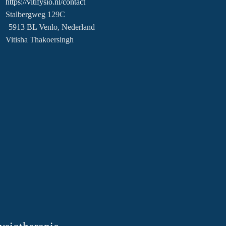
https://vitifysio.nl/contact
Stalbergweg 129C
5913 BL Venlo, Nederland
Vitisha Thakoersingh