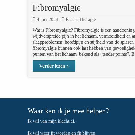
Fibromyalgie
4 mei 2023
|
Fascia Therapie
Wat is Fibromyalgie? Fibromyalgie is een aandoenin
wijdverspreide pijn in het lichaam, vermoeidheid en 
slaapproblemen, hoofdpijn en stijfheid van de spiere
fibromyalgie kunnen ook last hebben van gevoelighei
punten van het lichaam, bekend als “tender points”. B
Verder lezen »
Waar kan ik je mee helpen?
Ik wil van mijn klacht af.
Ik wil weer fit worden en fit blijven.