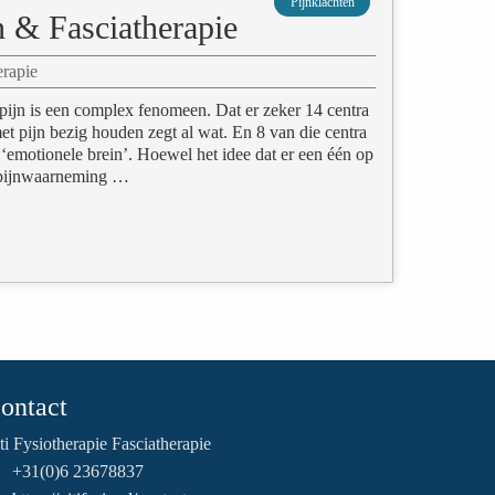
Pijnklachten
n & Fasciatherapie
erapie
pijn is een complex fenomeen. Dat er zeker 14 centra
met pijn bezig houden zegt al wat. En 8 van die centra
‘emotionele brein’. Hoewel het idee dat er een één op
en pijnwaarneming …
ontact
ti Fysiotherapie Fasciatherapie
+31(0)6 23678837