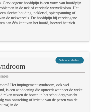
n. Cervicogene hoofdpijn is een vorm van hoofdpijn
roblemen in de nek of cervicale wervelkolom. Het
een slechte houding, nekletsel, spierspanning of
van de nekwervels. De hoofdpijn bij cervicogene
ren aan één kant van het hoofd, hoewel het zich …
Schouderklachten
syndroom
erapie
droom? Het impingement syndroom, ook wel
d, is een aandoening die optreedt wanneer de weke
d raken tussen de botten in het schoudergewricht.
olg van ontsteking of irritatie van de pezen van de
(bursa) in de …