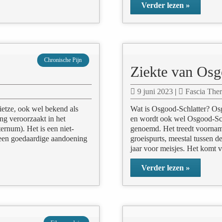
Verder lezen »
Chronische Pijn
Ziekte van Osg
9 juni 2023
|
Fascia Ther
etze, ook wel bekend als
Wat is Osgood-Schlatter? Osg
ing veroorzaakt in het
en wordt ook wel Osgood-Schl
ernum). Het is een niet-
genoemd. Het treedt voorname
 een goedaardige aandoening
groeispurts, meestal tussen d
jaar voor meisjes. Het komt 
Verder lezen »