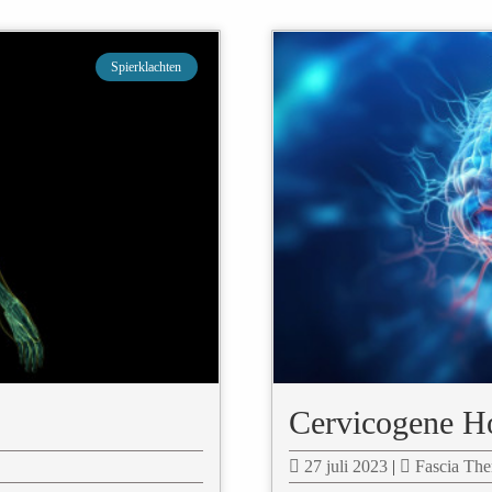
Spierklachten
Cervicogene H
27 juli 2023
|
Fascia The