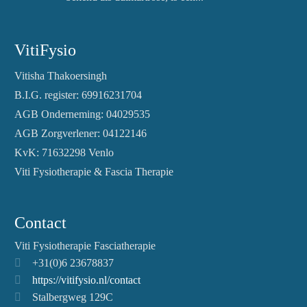
VitiFysio
Vitisha Thakoersingh
B.I.G. register: 69916231704
AGB Onderneming: 04029535
AGB Zorgverlener: 04122146
KvK: 71632298 Venlo
Viti Fysiotherapie & Fascia Therapie
Contact
Viti Fysiotherapie Fasciatherapie
+31(0)6 23678837
https://vitifysio.nl/contact
Stalbergweg 129C