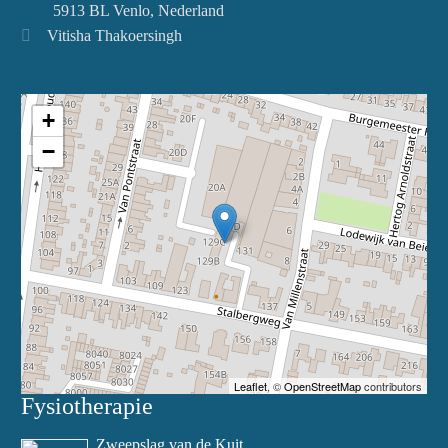
5913 BL Venlo, Nederland
Vitisha Thakoersingh
+
−
Leaflet
, ©
OpenStreetMap
contributors
Fysiotherapie
Zweepslag van de Kuit