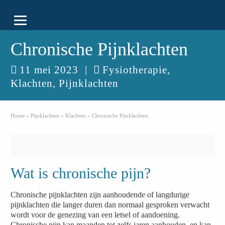
Chronische Pijnklachten
11 mei 2023
|
Fysiotherapie
,
Klachten
,
Pijnklachten
Home
»
Pijnklachten
»
Klachten
»
Chronische Pijnklachten
Wat is chronische pijn?
Chronische pijnklachten zijn aanhoudende of langdurige
pijnklachten die langer duren dan normaal gesproken verwacht
wordt voor de genezing van een letsel of aandoening.
Chronische pijn kan maanden tot zelfs jaren aanhouden, en kan