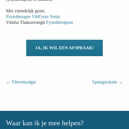
Met vriendelijk groet,
Fysiotherapie VitiFysio Venlo
Vitisha Thakoersingh
Fysiotherapeut
JA, IK WIL EEN AFSPRAAK!
←
Fibromyalgie
Springersknie
→
Waar kan ik je mee helpen?