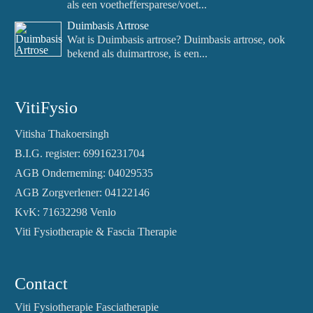
als een voetheffersparese/voet...
Duimbasis Artrose
Wat is Duimbasis artrose? Duimbasis artrose, ook
bekend als duimartrose, is een...
VitiFysio
Vitisha Thakoersingh
B.I.G. register: 69916231704
AGB Onderneming: 04029535
AGB Zorgverlener: 04122146
KvK: 71632298 Venlo
Viti Fysiotherapie & Fascia Therapie
Contact
Viti Fysiotherapie Fasciatherapie