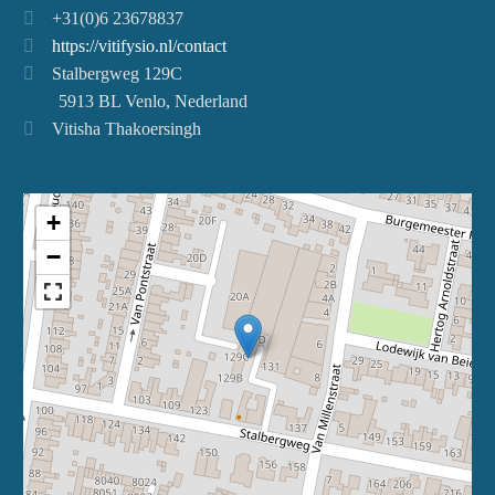
+31(0)6 23678837
https://vitifysio.nl/contact
Stalbergweg 129C
5913 BL Venlo, Nederland
Vitisha Thakoersingh
+
−