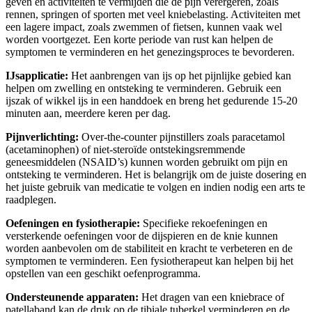
geven en activiteiten te vermijden die de pijn verergeren, zoals
rennen, springen of sporten met veel kniebelasting. Activiteiten met
een lagere impact, zoals zwemmen of fietsen, kunnen vaak wel
worden voortgezet. Een korte periode van rust kan helpen de
symptomen te verminderen en het genezingsproces te bevorderen.
IJsapplicatie:
Het aanbrengen van ijs op het pijnlijke gebied kan
helpen om zwelling en ontsteking te verminderen. Gebruik een
ijszak of wikkel ijs in een handdoek en breng het gedurende 15-20
minuten aan, meerdere keren per dag.
Pijnverlichting:
Over-the-counter pijnstillers zoals paracetamol
(acetaminophen) of niet-steroïde ontstekingsremmende
geneesmiddelen (NSAID’s) kunnen worden gebruikt om pijn en
ontsteking te verminderen. Het is belangrijk om de juiste dosering en
het juiste gebruik van medicatie te volgen en indien nodig een arts te
raadplegen.
Oefeningen en fysiotherapie:
Specifieke rekoefeningen en
versterkende oefeningen voor de dijspieren en de knie kunnen
worden aanbevolen om de stabiliteit en kracht te verbeteren en de
symptomen te verminderen. Een fysiotherapeut kan helpen bij het
opstellen van een geschikt oefenprogramma.
Ondersteunende apparaten:
Het dragen van een kniebrace of
patellaband kan de druk op de tibiale tuberkel verminderen en de