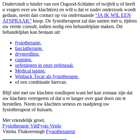
Ondervindt u hinder van een Osgood-Schlatter of twijfelt u of heeft
u vragen over uw klacht(en) en wilt u dat er nader onderzoek wordt
gedaan, neem dan contact op via onderstaande
“JA IK WIL EEN
AFSPRAAK”
knop. De fysiotherapeut zal dan samen met u, tijdens
uw eerste consult, indien nodig een behandelplan maken. Dit
behandelplan kan bestaan uit:
fysiotherapie.
fasciatherapie.
dryneedling.
cupping.
oefeningen in onze oefenzaal.
Medical taping.
Winback Tecar als fysiotherapie.
of een combinatie hiervan.
Blijf niet met uw klachten rondlopen want het kan zomaar zijn dat
uw klachten verergeren of dat u er langer over gaat doen om te
herstellen. Neem uw klachten serieus en raadpleeg uw
fysiotherapeut of huisarts.
Met vriendelijk groet,
Fysiotherapie VitiFysio Venlo
Vitisha Thakoersingh
Fysiotherapeut