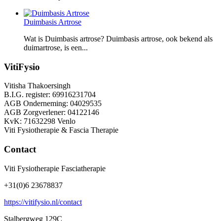
Duimbasis Artrose
Wat is Duimbasis artrose? Duimbasis artrose, ook bekend als
duimartrose, is een...
VitiFysio
Vitisha Thakoersingh
B.I.G. register: 69916231704
AGB Onderneming: 04029535
AGB Zorgverlener: 04122146
KvK: 71632298 Venlo
Viti Fysiotherapie & Fascia Therapie
Contact
Viti Fysiotherapie Fasciatherapie
+31(0)6 23678837
https://vitifysio.nl/contact
Stalbergweg 129C