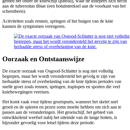
gebied net onder de knieschijf (patella), waar de kniepees zich hecht
aan de tuberositas tibiae (een botuitsteeksel aan de voorkant van het
scheenbeen).
Activiteiten zoals rennen, springen of het buigen van de knie
kunnen de symptomen verergeren.
Oorzaak en Ontstaanswijze
De exacte oorzaak van Osgood-Schlatter is nog niet volledig
begrepen, maar het wordt verondersteld het gevolg te zijn van
herhaalde stress of overbelasting van de knie tijdens periodes van
snelle groei zoals rennen, springen, traplopen en sporten die veel
kniebewegingen vereisen.
Het komt vaak voor tijdens groeispurts, wanneer het skelet snel
groeit en de spieren en pezen soms moeite hebben om zich aan te
passen aan de veranderingen. Het groeischijf, het gebied van
ontwikkelend weefsel nabij het uiteinde van de lange botten, is
bijzonder gevoelig voor letsel tijdens deze periode.