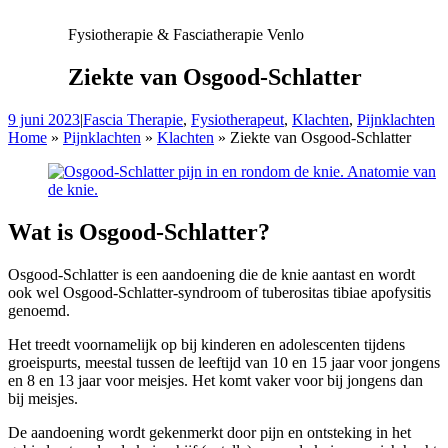
Fysiotherapie & Fasciatherapie Venlo
Ziekte van Osgood-Schlatter
9 juni 2023
|
Fascia Therapie
,
Fysiotherapeut
,
Klachten
,
Pijnklachten
Home
»
Pijnklachten
»
Klachten
»
Ziekte van Osgood-Schlatter
Wat is Osgood-Schlatter?
Osgood-Schlatter is een aandoening die de knie aantast en wordt
ook wel Osgood-Schlatter-syndroom of tuberositas tibiae apofysitis
genoemd.
Het treedt voornamelijk op bij kinderen en adolescenten tijdens
groeispurts, meestal tussen de leeftijd van 10 en 15 jaar voor jongens
en 8 en 13 jaar voor meisjes. Het komt vaker voor bij jongens dan
bij meisjes.
De aandoening wordt gekenmerkt door pijn en ontsteking in het