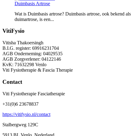
Duimbasis Artrose
Wat is Duimbasis artrose? Duimbasis artrose, ook bekend als
duimartrose, is een...
VitiFysio
Vitisha Thakoersingh
B.I.G. register: 69916231704
AGB Onderneming: 04029535
AGB Zorgverlener: 04122146
KvK: 71632298 Venlo
Viti Fysiotherapie & Fascia Therapie
Contact
Viti Fysiotherapie Fasciatherapie
+31(0)6 23678837
https://vitifysio.nl/contact
Stalbergweg 129C
5913 BL Venlo, Nederland