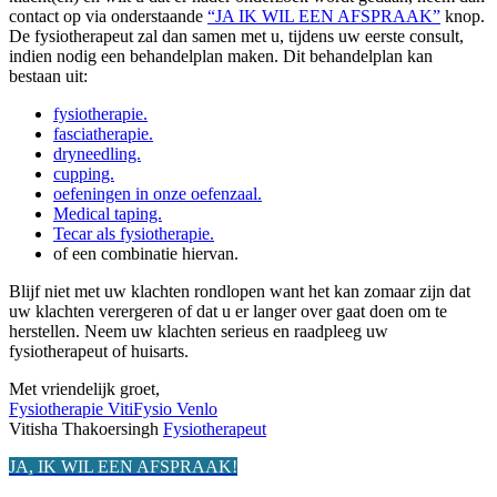
contact op via onderstaande
“JA IK WIL EEN AFSPRAAK”
knop.
De fysiotherapeut zal dan samen met u, tijdens uw eerste consult,
indien nodig een behandelplan maken. Dit behandelplan kan
bestaan uit:
fysiotherapie.
fasciatherapie.
dryneedling.
cupping.
oefeningen in onze oefenzaal.
Medical taping.
Tecar als fysiotherapie.
of een combinatie hiervan.
Blijf niet met uw klachten rondlopen want het kan zomaar zijn dat
uw klachten verergeren of dat u er langer over gaat doen om te
herstellen. Neem uw klachten serieus en raadpleeg uw
fysiotherapeut of huisarts.
Met vriendelijk groet,
Fysiotherapie VitiFysio Venlo
Vitisha Thakoersingh
Fysiotherapeut
JA, IK WIL EEN AFSPRAAK!