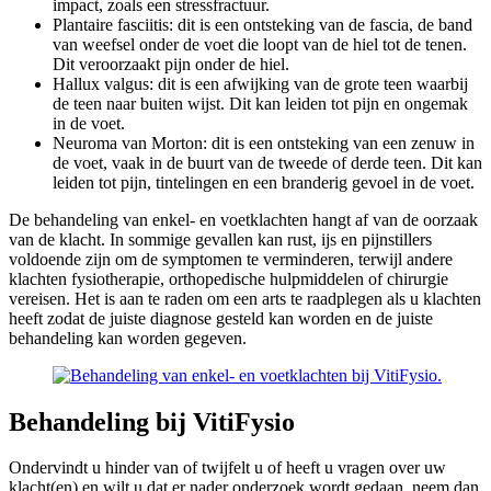
impact, zoals een stressfractuur.
Plantaire fasciitis: dit is een ontsteking van de fascia, de band
van weefsel onder de voet die loopt van de hiel tot de tenen.
Dit veroorzaakt pijn onder de hiel.
Hallux valgus: dit is een afwijking van de grote teen waarbij
de teen naar buiten wijst. Dit kan leiden tot pijn en ongemak
in de voet.
Neuroma van Morton: dit is een ontsteking van een zenuw in
de voet, vaak in de buurt van de tweede of derde teen. Dit kan
leiden tot pijn, tintelingen en een branderig gevoel in de voet.
De behandeling van enkel- en voetklachten hangt af van de oorzaak
van de klacht. In sommige gevallen kan rust, ijs en pijnstillers
voldoende zijn om de symptomen te verminderen, terwijl andere
klachten fysiotherapie, orthopedische hulpmiddelen of chirurgie
vereisen. Het is aan te raden om een arts te raadplegen als u klachten
heeft zodat de juiste diagnose gesteld kan worden en de juiste
behandeling kan worden gegeven.
Behandeling bij VitiFysio
Ondervindt u hinder van of twijfelt u of heeft u vragen over uw
klacht(en) en wilt u dat er nader onderzoek wordt gedaan, neem dan