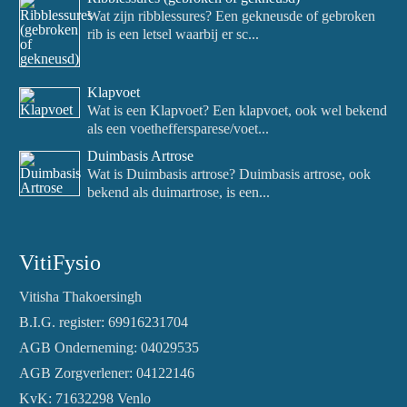
Wat zijn ribblessures? Een gekneusde of gebroken
rib is een letsel waarbij er sc...
Klapvoet
Wat is een Klapvoet? Een klapvoet, ook wel bekend
als een voetheffersparese/voet...
Duimbasis Artrose
Wat is Duimbasis artrose? Duimbasis artrose, ook
bekend als duimartrose, is een...
VitiFysio
Vitisha Thakoersingh
B.I.G. register: 69916231704
AGB Onderneming: 04029535
AGB Zorgverlener: 04122146
KvK: 71632298 Venlo