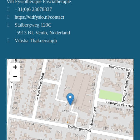
Viti Fysiotherapie Fasciatherapie
+31(0)6 23678837
https://vitifysio.nl/contact
Stalbergweg 129C
5913 BL Venlo, Nederland
Vitisha Thakoersingh
+
−