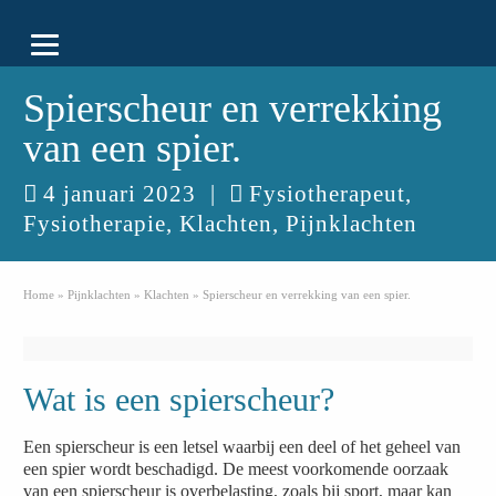
Spierscheur en verrekking
van een spier.
4 januari 2023
|
Fysiotherapeut
,
Fysiotherapie
,
Klachten
,
Pijnklachten
Home
»
Pijnklachten
»
Klachten
»
Spierscheur en verrekking van een spier.
Wat is een spierscheur?
Een spierscheur is een letsel waarbij een deel of het geheel van
een spier wordt beschadigd. De meest voorkomende oorzaak
van een spierscheur is overbelasting, zoals bij sport, maar kan