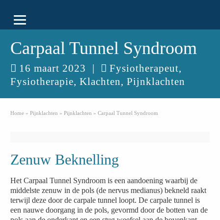
Carpaal Tunnel Syndroom
16 maart 2023
|
Fysiotherapeut
,
Fysiotherapie
,
Klachten
,
Pijnklachten
Home
»
Pijnklachten
»
Pijnklachten
»
Carpaal Tunnel Syndroom
Zenuw Beknelling
Het Carpaal Tunnel Syndroom is een aandoening waarbij de
middelste zenuw in de pols (de nervus medianus) bekneld raakt
terwijl deze door de carpale tunnel loopt. De carpale tunnel is
een nauwe doorgang in de pols, gevormd door de botten van de
pols aan de onderkant en een stug weefsel aan de bovenkant.