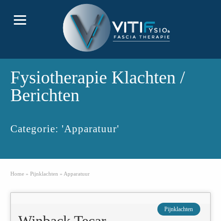
Fysiotherapie Klachten /
Berichten
Categorie: 'Apparatuur'
Home
»
Pijnklachten
»
Apparatuur
Pijnklachten
Winback Tecar