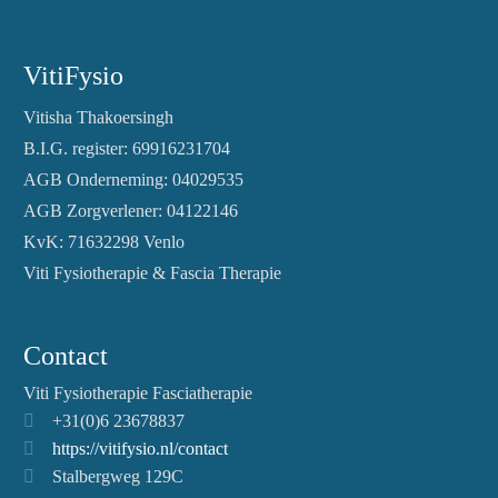
VitiFysio
Vitisha Thakoersingh
B.I.G. register: 69916231704
AGB Onderneming: 04029535
AGB Zorgverlener: 04122146
KvK: 71632298 Venlo
Viti Fysiotherapie & Fascia Therapie
Contact
Viti Fysiotherapie Fasciatherapie
+31(0)6 23678837
https://vitifysio.nl/contact
Stalbergweg 129C