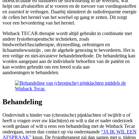
bloedcirculatie en stimuleert de stofwisseling in de weefsels, wat
helpt om afvalstoffen af te voeren en de toevoer van voedingsstoffen
en zuurstof te verhogen. Daarbij stimuleert de radiofrequente energie
de cellen het herstel van het weefsel op gang te zetten. Dit zorgt
voor een bevordering van het herstel.
Winback TECAR-therapie wordt altijd gebruikt in combinatie met
andere fysiotherapeutische technieken, zoals
bindweefsel/fasciatherapie, dryneedling, oefeningen en
lichaamsbewustzijn , om de algehele genezing te bevorderen. Het is
een veilige en niet-invasieve behandelmethode. De behandeling kan
worden aangepast aan de individuele behoeften van de patiënt en
kan worden gebruikt om een breed scala aan
aandoeningen te behandelen.
Behandeling
Ondervindt u hinder van (chronische) pijnklachten of twijfelt u of
heeft u vragen over uw klacht(en) en wilt u dat er nader onderzoek
wordt gedaan of wilt u eens een behandeling met de Winback Tecar
ondergaan, neem dan contact op via onderstaande
“JA IK WIL EEN
AFSPRAAK”
knop. De fysiotherapeut zal dan samen met u, tijdens