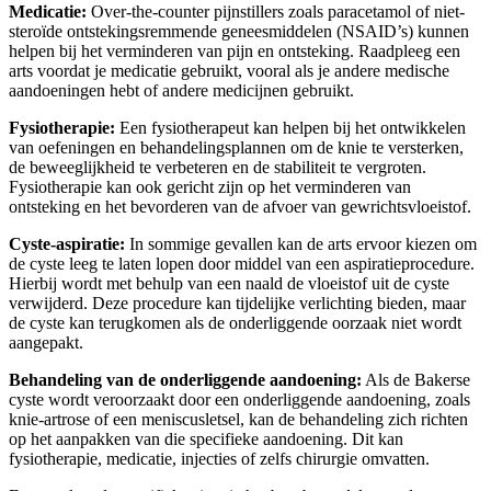
Medicatie:
Over-the-counter pijnstillers zoals paracetamol of niet-
steroïde ontstekingsremmende geneesmiddelen (NSAID’s) kunnen
helpen bij het verminderen van pijn en ontsteking. Raadpleeg een
arts voordat je medicatie gebruikt, vooral als je andere medische
aandoeningen hebt of andere medicijnen gebruikt.
Fysiotherapie:
Een fysiotherapeut kan helpen bij het ontwikkelen
van oefeningen en behandelingsplannen om de knie te versterken,
de beweeglijkheid te verbeteren en de stabiliteit te vergroten.
Fysiotherapie kan ook gericht zijn op het verminderen van
ontsteking en het bevorderen van de afvoer van gewrichtsvloeistof.
Cyste-aspiratie:
In sommige gevallen kan de arts ervoor kiezen om
de cyste leeg te laten lopen door middel van een aspiratieprocedure.
Hierbij wordt met behulp van een naald de vloeistof uit de cyste
verwijderd. Deze procedure kan tijdelijke verlichting bieden, maar
de cyste kan terugkomen als de onderliggende oorzaak niet wordt
aangepakt.
Behandeling van de onderliggende aandoening:
Als de Bakerse
cyste wordt veroorzaakt door een onderliggende aandoening, zoals
knie-artrose of een meniscusletsel, kan de behandeling zich richten
op het aanpakken van die specifieke aandoening. Dit kan
fysiotherapie, medicatie, injecties of zelfs chirurgie omvatten.