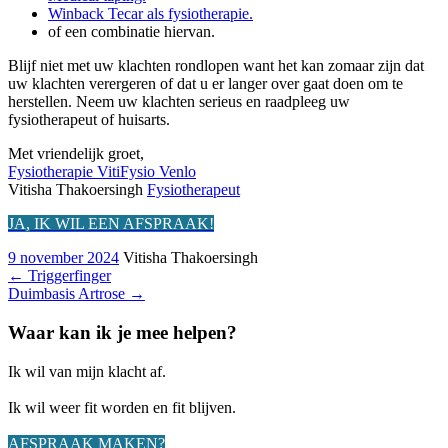
Winback Tecar als fysiotherapie.
of een combinatie hiervan.
Blijf niet met uw klachten rondlopen want het kan zomaar zijn dat
uw klachten verergeren of dat u er langer over gaat doen om te
herstellen. Neem uw klachten serieus en raadpleeg uw
fysiotherapeut of huisarts.
Met vriendelijk groet,
Fysiotherapie VitiFysio Venlo
Vitisha Thakoersingh
Fysiotherapeut
JA, IK WIL EEN AFSPRAAK!
9 november 2024
Vitisha Thakoersingh
←
Triggerfinger
Duimbasis Artrose
→
Waar kan ik je mee helpen?
Ik wil van mijn klacht af.
Ik wil weer fit worden en fit blijven.
AFSPRAAK MAKEN?