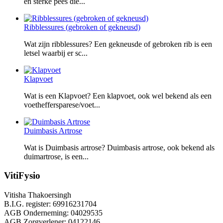
en sterke pees die...
Ribblessures (gebroken of gekneusd)
Wat zijn ribblessures? Een gekneusde of gebroken rib is een
letsel waarbij er sc...
Klapvoet
Wat is een Klapvoet? Een klapvoet, ook wel bekend als een
voetheffersparese/voet...
Duimbasis Artrose
Wat is Duimbasis artrose? Duimbasis artrose, ook bekend als
duimartrose, is een...
VitiFysio
Vitisha Thakoersingh
B.I.G. register: 69916231704
AGB Onderneming: 04029535
AGB Zorgverlener: 04122146