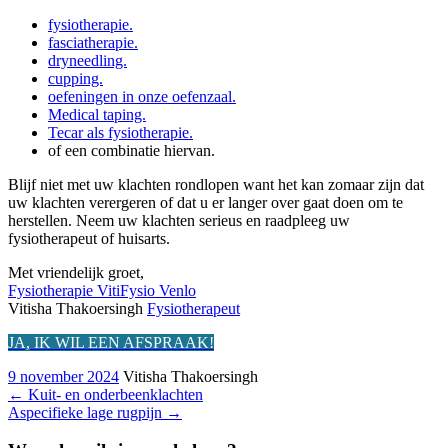
fysiotherapie.
fasciatherapie.
dryneedling.
cupping.
oefeningen in onze oefenzaal.
Medical taping.
Tecar als fysiotherapie.
of een combinatie hiervan.
Blijf niet met uw klachten rondlopen want het kan zomaar zijn dat
uw klachten verergeren of dat u er langer over gaat doen om te
herstellen. Neem uw klachten serieus en raadpleeg uw
fysiotherapeut of huisarts.
Met vriendelijk groet,
Fysiotherapie VitiFysio Venlo
Vitisha Thakoersingh
Fysiotherapeut
JA, IK WIL EEN AFSPRAAK!
9 november 2024
Vitisha Thakoersingh
←
Kuit- en onderbeenklachten
Aspecifieke lage rugpijn
→