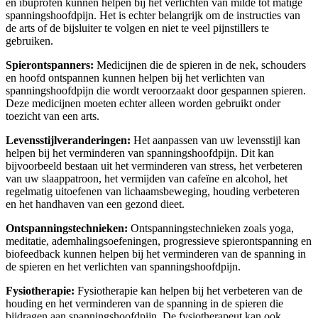
en ibuprofen kunnen helpen bij het verlichten van milde tot matige
spanningshoofdpijn. Het is echter belangrijk om de instructies van
de arts of de bijsluiter te volgen en niet te veel pijnstillers te
gebruiken.
Spierontspanners:
Medicijnen die de spieren in de nek, schouders
en hoofd ontspannen kunnen helpen bij het verlichten van
spanningshoofdpijn die wordt veroorzaakt door gespannen spieren.
Deze medicijnen moeten echter alleen worden gebruikt onder
toezicht van een arts.
Levensstijlveranderingen:
Het aanpassen van uw levensstijl kan
helpen bij het verminderen van spanningshoofdpijn. Dit kan
bijvoorbeeld bestaan uit het verminderen van stress, het verbeteren
van uw slaappatroon, het vermijden van cafeïne en alcohol, het
regelmatig uitoefenen van lichaamsbeweging, houding verbeteren
en het handhaven van een gezond dieet.
Ontspanningstechnieken:
Ontspanningstechnieken zoals yoga,
meditatie, ademhalingsoefeningen, progressieve spierontspanning en
biofeedback kunnen helpen bij het verminderen van de spanning in
de spieren en het verlichten van spanningshoofdpijn.
Fysiotherapie:
Fysiotherapie kan helpen bij het verbeteren van de
houding en het verminderen van de spanning in de spieren die
bijdragen aan spanningshoofdpijn. De fysiotherapeut kan ook