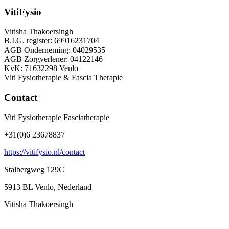
VitiFysio
Vitisha Thakoersingh
B.I.G. register: 69916231704
AGB Onderneming: 04029535
AGB Zorgverlener: 04122146
KvK: 71632298 Venlo
Viti Fysiotherapie & Fascia Therapie
Contact
Viti Fysiotherapie Fasciatherapie
+31(0)6 23678837
https://vitifysio.nl/contact
Stalbergweg 129C
5913 BL Venlo, Nederland
Vitisha Thakoersingh