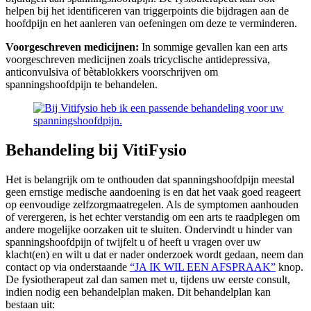
helpen bij het identificeren van triggerpoints die bijdragen aan de
hoofdpijn en het aanleren van oefeningen om deze te verminderen.
Voorgeschreven medicijnen:
In sommige gevallen kan een arts
voorgeschreven medicijnen zoals tricyclische antidepressiva,
anticonvulsiva of bètablokkers voorschrijven om
spanningshoofdpijn te behandelen.
Behandeling bij VitiFysio
Het is belangrijk om te onthouden dat spanningshoofdpijn meestal
geen ernstige medische aandoening is en dat het vaak goed reageert
op eenvoudige zelfzorgmaatregelen. Als de symptomen aanhouden
of verergeren, is het echter verstandig om een arts te raadplegen om
andere mogelijke oorzaken uit te sluiten. Ondervindt u hinder van
spanningshoofdpijn of twijfelt u of heeft u vragen over uw
klacht(en) en wilt u dat er nader onderzoek wordt gedaan, neem dan
contact op via onderstaande
“JA IK WIL EEN AFSPRAAK”
knop.
De fysiotherapeut zal dan samen met u, tijdens uw eerste consult,
indien nodig een behandelplan maken. Dit behandelplan kan
bestaan uit: