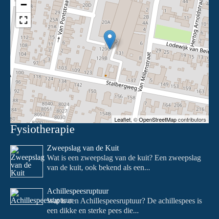
−
Leaflet
, ©
OpenStreetMap
contributors
Fysiotherapie
Zweepslag van de Kuit
Wat is een zweepslag van de kuit? Een zweepslag
van de kuit, ook bekend als een...
Achillespeesruptuur
Wat is een Achillespeesruptuur? De achillespees is
een dikke en sterke pees die...