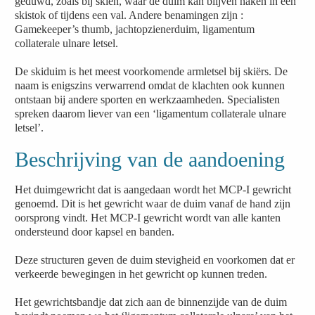
geduwd, zoals bij skiën, waar de duim kan blijven haken in een
skistok of tijdens een val. Andere benamingen zijn :
Gamekeeper’s thumb, jachtopzienerduim, ligamentum
collaterale ulnare letsel.
De skiduim is het meest voorkomende armletsel bij skiërs. De
naam is enigszins verwarrend omdat de klachten ook kunnen
ontstaan bij andere sporten en werkzaamheden. Specialisten
spreken daarom liever van een ‘ligamentum collaterale ulnare
letsel’.
Beschrijving van de aandoening
Het duimgewricht dat is aangedaan wordt het MCP-I gewricht
genoemd. Dit is het gewricht waar de duim vanaf de hand zijn
oorsprong vindt. Het MCP-I gewricht wordt van alle kanten
ondersteund door kapsel en banden.
Deze structuren geven de duim stevigheid en voorkomen dat er
verkeerde bewegingen in het gewricht op kunnen treden.
Het gewrichtsbandje dat zich aan de binnenzijde van de duim