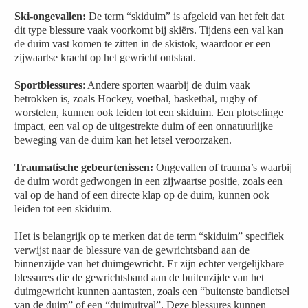
Ski-ongevallen:
De term “skiduim” is afgeleid van het feit dat
dit type blessure vaak voorkomt bij skiërs. Tijdens een val kan
de duim vast komen te zitten in de skistok, waardoor er een
zijwaartse kracht op het gewricht ontstaat.
Sportblessures
: Andere sporten waarbij de duim vaak
betrokken is, zoals Hockey, voetbal, basketbal, rugby of
worstelen, kunnen ook leiden tot een skiduim. Een plotselinge
impact, een val op de uitgestrekte duim of een onnatuurlijke
beweging van de duim kan het letsel veroorzaken.
Traumatische gebeurtenissen:
Ongevallen of trauma’s waarbij
de duim wordt gedwongen in een zijwaartse positie, zoals een
val op de hand of een directe klap op de duim, kunnen ook
leiden tot een skiduim.
Het is belangrijk op te merken dat de term “skiduim” specifiek
verwijst naar de blessure van de gewrichtsband aan de
binnenzijde van het duimgewricht. Er zijn echter vergelijkbare
blessures die de gewrichtsband aan de buitenzijde van het
duimgewricht kunnen aantasten, zoals een “buitenste bandletsel
van de duim” of een “duimuitval”. Deze blessures kunnen