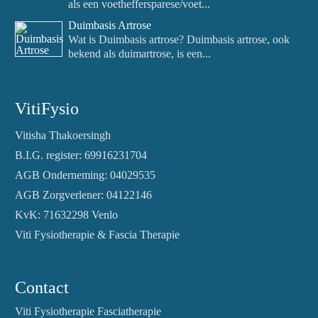
als een voetheffersparese/voet...
Duimbasis Artrose
Wat is Duimbasis artrose? Duimbasis artrose, ook
bekend als duimartrose, is een...
VitiFysio
Vitisha Thakoersingh
B.I.G. register: 69916231704
AGB Onderneming: 04029535
AGB Zorgverlener: 04122146
KvK: 71632298 Venlo
Viti Fysiotherapie & Fascia Therapie
Contact
Viti Fysiotherapie Fasciatherapie