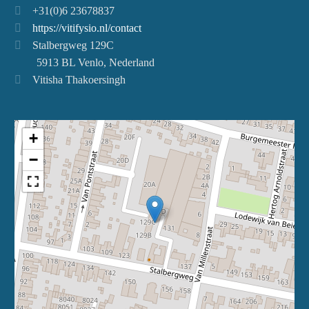
+31(0)6 23678837
https://vitifysio.nl/contact
Stalbergweg 129C
5913 BL Venlo, Nederland
Vitisha Thakoersingh
+
−